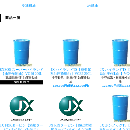
冷凍機油
絶縁油
商品一覧
ENEOS スーパーハイランド
JX ハイランドTS【非亜鉛
JX ハイランドTS
【油圧作動油】VG46 200L
系油圧作動油】VG32 200L
系油圧作動油】VG46
高級耐摩耗性油圧作動油
非亜鉛系・耐摩耗性油圧作動
非亜鉛系・耐摩耗性
油
油
SOLD OUT
120,000円(税込132,000円)
120,000円(税込132,
JX FBKタービン【添加ター
JX RIXタービン【R&O型添
JX ボンノックTS
ビンオイル】VG46 20L
加タービンオイル】VG68
ギヤーオイル】VG150