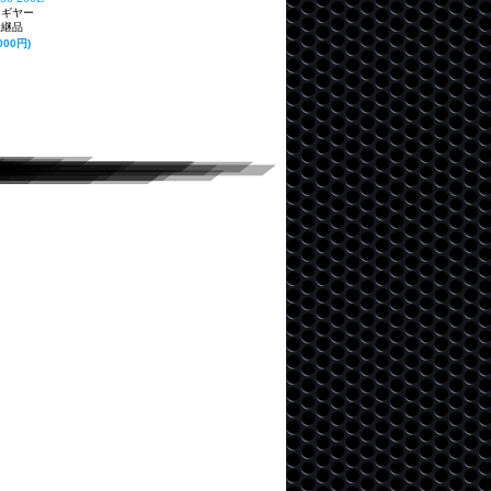
用ギヤー
後継品
000円)