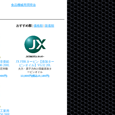
食品機械用潤滑油
おすすめ順
|
価格順
|
新着順
【非亜鉛
JX FBKタービン【添加ター
 200L
ビンオイル】VG32 20L
油圧作動
火力・原子力向け高級添加タ
ービンオイル
000円)
13,800円(税込15,180円)
【工業用
 200L