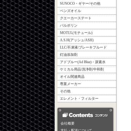
SUNOCO・ギヤー/その他
ペンズオイル
クエーカーステート
バルボリン
MOTUL(モチュール)
A.S.H(アッシュ/ASH)
LLC/不凍液/ブレーキフルード
灯油添加剤
アドブルー(Ad Blue)・尿素水
ケミカル用品/洗浄剤/中和剤
オイル関連商品
専業メーカー
その他
エレメント・フィルター
会社概要
支払・配送について