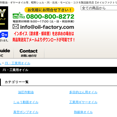
作動油・ギヤーオイル等、昭和シェル・JX・出光・モービル・コスモ製品販売店【オイルファクト
ム
>
JX・工業用オイル
JX・工業用オイル
カテゴリー一覧
油圧作動油
多目的はん用オイル
しゅう動面オイル
工業用ギヤーオイル
真空ポンプオイル
熱媒体オイル