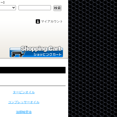
リー】
検索
マイアカウント
タービンオイル
コンプレッサーオイル
油膜軸受油